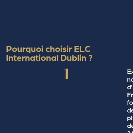
Pourquoi choisir ELC
International Dublin ?
1
E
na
d’
F
fo
d
pl
d