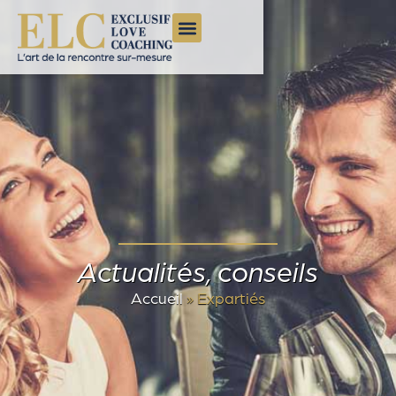
Actualités, conseils
Accueil
»
Expartiés