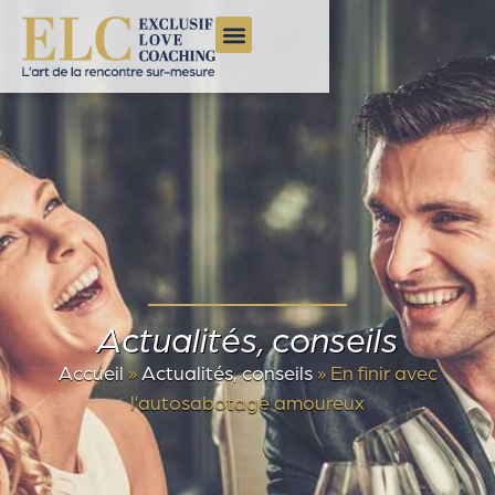
Actualités, conseils
Accueil
»
Actualités, conseils
»
En finir avec
l’autosabotage amoureux