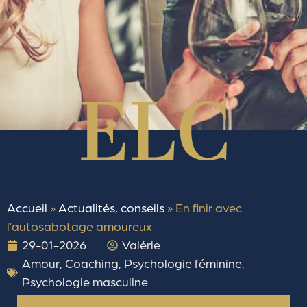
Accueil
»
Actualités, conseils
»
En finir avec
l’autosabotage amoureux
29-01-2026
Valérie
Amour
,
Coaching
,
Psychologie féminine
,
Psychologie masculine