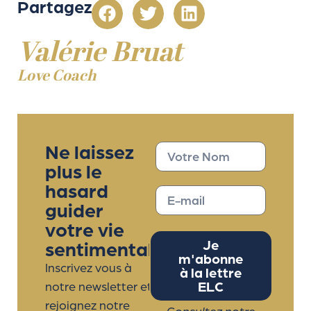
Partagez
Valérie Bruat
Love Coach
Ne laissez
plus le
hasard
guider
votre vie
sentimentale
Je
m'abonne
Inscrivez vous à
à la lettre
ELC
notre newsletter et
rejoignez notre