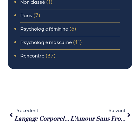
(1)
Non classé
(7)
Paris
(6)
Psychologie féminine
(11)
Psychologie masculine
(37)
Rencontre
Précédent
Suivant
Langage Corporel Amoureux : Ce Que Le Corps Révèle Quand Les Mots Se Taisent
L’Amour Sans Frontières