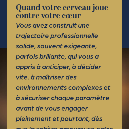
EN FINIR AVEC
Quand votre cerveau joue
L’AUTOSABOTAGE
contre votre cœur
AMOUREUX
Vous avez construit une
trajectoire professionnelle
solide, souvent exigeante,
parfois brillante, qui vous a
appris à anticiper, à décider
vite, à maîtriser des
environnements complexes et
à sécuriser chaque paramètre
avant de vous engager
pleinement et pourtant, dès
que la sphère amoureuse entre