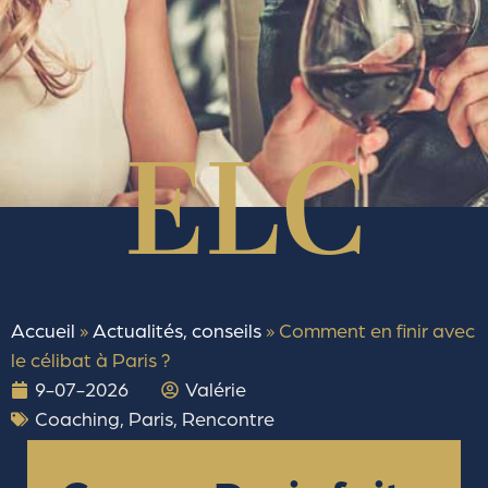
Accueil
»
Actualités, conseils
»
Comment en finir avec
le célibat à Paris ?
9-07-2026
Valérie
Coaching
,
Paris
,
Rencontre
COMMENT EN FINIR