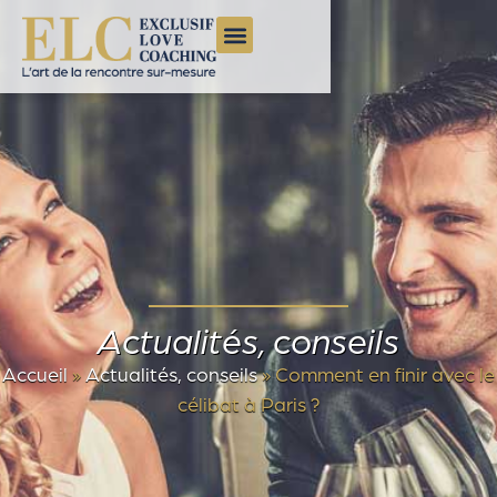
Actualités, conseils
Accueil
»
Actualités, conseils
»
Comment en finir avec le
célibat à Paris ?