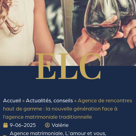
Accueil
»
Actualités, conseils
»
Agence de rencontres
haut de gamme : la nouvelle génération face à
l’agence matrimoniale traditionnelle
9-06-2025
Valérie
Agence matrimoniale
,
L'amour et vous
,