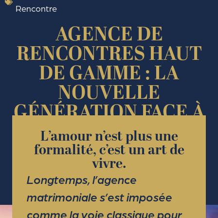
Rencontre
AGENCE DE
RENCONTRES HAUT
DE GAMME : LA
NOUVELLE
GÉNÉRATION FACE À
L’AGENCE
L’amour n’est plus une
MATRIMONIALE
formalité, c’est un art de
vivre.
TRADITIONNELLE
Longtemps, l’agence
matrimoniale s’est imposée
comme la voie classique pour