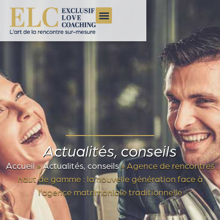
Actualités, conseils
Accueil
»
Actualités, conseils
»
Agence de rencontres
haut de gamme : la nouvelle génération face à
l’agence matrimoniale traditionnelle