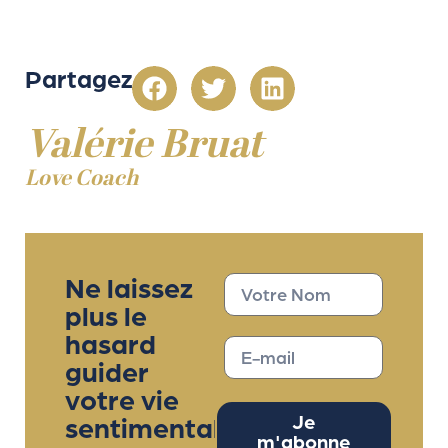
Partagez
Valérie Bruat
Love Coach
Ne laissez
plus le
hasard
guider
votre vie
sentimentale
Je
m'abonne