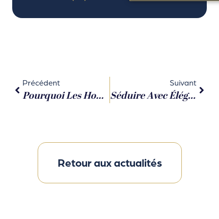
Précédent
Suivant
Pourquoi Les Hommes Célibataires VIP Préfèrent-Ils Une Agence De Rencontre Spécialisée Dans Les Accompagnements Masculins ?
Séduire Avec Élégance : Les Codes Amoureux Du Masculin Haut De Gamme
Retour aux actualités