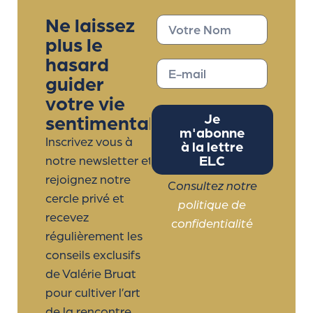
Ne laissez
plus le
hasard
guider
votre vie
sentimentale
Je
m'abonne
Inscrivez vous à
à la lettre
ELC
notre newsletter et
rejoignez notre
Consultez notre
cercle privé et
politique de
recevez
confidentialité
régulièrement les
conseils exclusifs
de Valérie Bruat
pour cultiver l’art
de la rencontre