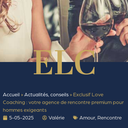
Accueil
»
Actualités, conseils
»
Exclusif Love
Coaching : votre agence de rencontre premium pour
hommes exigeants
5-05-2025
Valérie
Amour
,
Rencontre