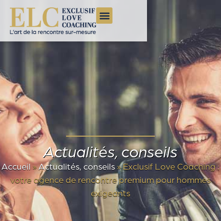
Actualités, conseils
Accueil
»
Actualités, conseils
»
Exclusif Love Coaching :
votre agence de rencontre premium pour hommes
exigeants